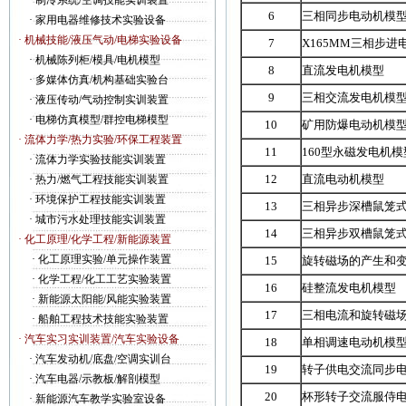
·
制冷系统/空调技能实训装置
6
三相同步电动机模
·
家用电器维修技术实验设备
· 机械技能/液压气动/电梯实验设备
7
X165MM三相步进
·
机械陈列柜/模具/电机模型
8
直流发电机模型
·
多媒体仿真/机构基础实验台
9
三相交流发电机模
·
液压传动/气动控制实训装置
·
电梯仿真模型/群控电梯模型
10
矿用防爆电动机模
· 流体力学/热力实验/环保工程装置
11
160型永磁发电机模
·
流体力学实验技能实训装置
12
直流电动机模型
·
热力/燃气工程技能实训装置
·
环境保护工程技能实训装置
13
三相异步深槽鼠笼
·
城市污水处理技能实训装置
14
三相异步双槽鼠笼
· 化工原理/化学工程/新能源装置
·
化工原理实验/单元操作装置
15
旋转磁场的产生和
·
化学工程/化工工艺实验装置
16
硅整流发电机模型
·
新能源太阳能/风能实验装置
17
三相电流和旋转磁
·
船舶工程技术技能实验装置
· 汽车实习实训装置/汽车实验设备
18
单相调速电动机模
·
汽车发动机/底盘/空调实训台
19
转子供电交流同步
·
汽车电器/示教板/解剖模型
20
杯形转子交流服侍
·
新能源汽车教学实验室设备