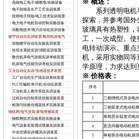
※ 概述：
·
高级电工电子/模数电/实验设备
系列透明电机与
·
电子技能及生产工艺实训装置
·
技师电子技能/电工技术实训装置
探索，并参考国外
·
电力电子电机自动控制实验设备
玻璃具有热塑性，
·
供配电技术/电力自动化实训设备
· 楼宇自动化实训装置/数控机床电气
工，一次成型。使
·
智能楼宇自动化实验实训装置
电转动演示。重点
·
给排水系统实训/消防实训装置
机，采用实物同等
·
数控机床电气技能实训考核装置
·
机床电气技能培训考核实训装置
学原理，力求达到
· 工业自动化实训/传感器技术装置
※ 价格表：
·
工厂自动化生产线实训系统装置
·
PLC可编程/单片机/自动化装置
序号
·
工业机器人教学系统实训设备
1
三相绕线式异步电
·
过程自动控制系统技能实验装置
·
检测与转换传感器技术实验装置
2
三相鼠笼式电动机
· 物联网/电气安装/家电维修装置
3
单相异步鼠笼式电
·
物联网技术实验系统实验设备
·
电气设备安装调试维修实训装置
4
直流伺服电动机模
·
中央空调实训/暖风实训装置
5
单相异步电动机原