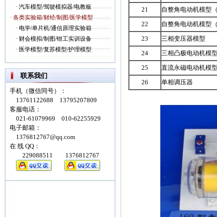
·
汽车模型/驾驶模拟器/电教板
21
自整角电动机模型
· 各类实验箱/财经/制图/医学模型
22
自整角电动机模型
·
电学/单片机/通信原理实验箱
23
三相变压器模型
·
财会模拟/制图/钳工实训设备
·
医学模型/复苏模型/护理模型
24
三相凸极电动机模
25
直流永磁电动机模
联系我们
26
单相调压器
手机（微信同号）：
13761122688 13795207809
客服电话：
021-61079969 010-62255929
电子邮箱：
1376812767@qq.com
在 线 QQ：
229088511 1376812767