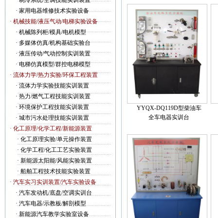
·
制冷系统/空调技能实训装置
·
家用电器维修技术实验设备
· 机械技能/液压气动/电梯实验设备
·
机械陈列柜/模具/电机模型
·
多媒体仿真/机构基础实验台
·
液压传动/气动控制实训装置
·
电梯仿真模型/群控电梯模型
· 流体力学/热力实验/环保工程装置
·
流体力学实验技能实训装置
·
热力/燃气工程技能实训装置
·
环境保护工程技能实训装置
YYQX-DQ119D型柴油车
全车电器实训台
·
城市污水处理技能实训装置
· 化工原理/化学工程/新能源装置
·
化工原理实验/单元操作装置
·
化学工程/化工工艺实验装置
·
新能源太阳能/风能实验装置
·
船舶工程技术技能实验装置
· 汽车实习实训装置/汽车实验设备
·
汽车发动机/底盘/空调实训台
·
汽车电器/示教板/解剖模型
·
新能源汽车教学实验室设备