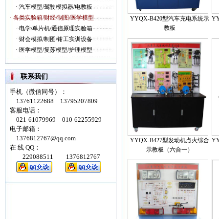
·
汽车模型/驾驶模拟器/电教板
· 各类实验箱/财经/制图/医学模型
YYQX-B420型汽车充电系统示
Y
教板
·
电学/单片机/通信原理实验箱
·
财会模拟/制图/钳工实训设备
·
医学模型/复苏模型/护理模型
联系我们
手机（微信同号）：
13761122688 13795207809
客服电话：
021-61079969 010-62255929
电子邮箱：
1376812767@qq.com
YYQX-B427型发动机点火综合
Y
在 线 QQ：
示教板（六合一）
229088511 1376812767