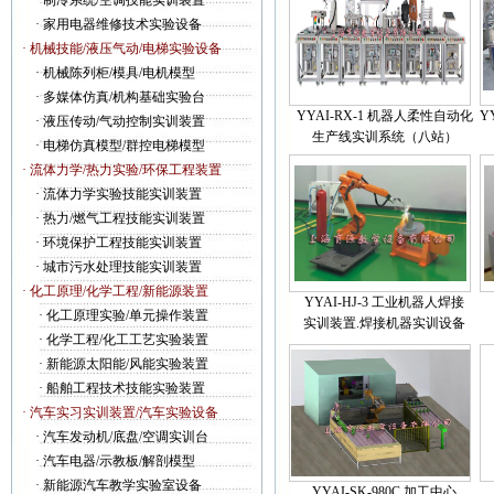
·
制冷系统/空调技能实训装置
·
家用电器维修技术实验设备
· 机械技能/液压气动/电梯实验设备
·
机械陈列柜/模具/电机模型
·
多媒体仿真/机构基础实验台
YYAI-RX-1 机器人柔性自动化
Y
·
液压传动/气动控制实训装置
生产线实训系统（八站）
·
电梯仿真模型/群控电梯模型
· 流体力学/热力实验/环保工程装置
·
流体力学实验技能实训装置
·
热力/燃气工程技能实训装置
·
环境保护工程技能实训装置
·
城市污水处理技能实训装置
· 化工原理/化学工程/新能源装置
YYAI-HJ-3 工业机器人焊接
·
化工原理实验/单元操作装置
实训装置.焊接机器实训设备
·
化学工程/化工工艺实验装置
·
新能源太阳能/风能实验装置
·
船舶工程技术技能实验装置
· 汽车实习实训装置/汽车实验设备
·
汽车发动机/底盘/空调实训台
·
汽车电器/示教板/解剖模型
·
新能源汽车教学实验室设备
YYAI-SK-980C 加工中心