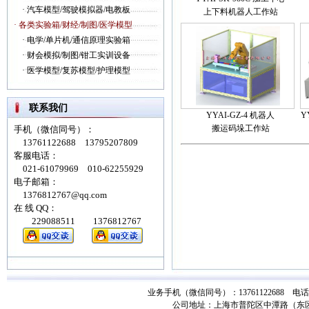
·
汽车模型/驾驶模拟器/电教板
上下料机器人工作站
· 各类实验箱/财经/制图/医学模型
·
电学/单片机/通信原理实验箱
·
财会模拟/制图/钳工实训设备
·
医学模型/复苏模型/护理模型
联系我们
YYAI-GZ-4 机器人
Y
搬运码垛工作站
手机（微信同号）：
13761122688 13795207809
客服电话：
021-61079969 010-62255929
电子邮箱：
1376812767@qq.com
在 线 QQ：
229088511 1376812767
业务手机（微信同号）：13761122688 电话：021-
公司地址：上海市普陀区中潭路（东区）