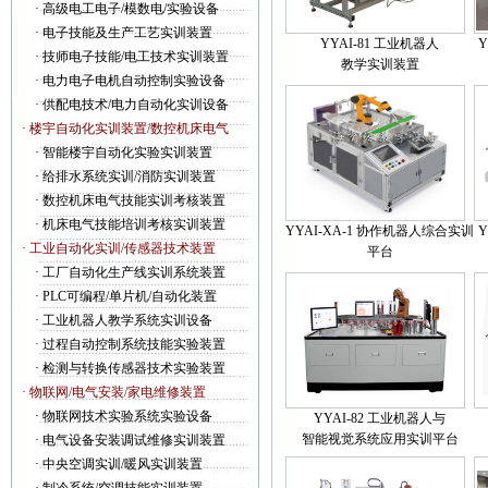
·
高级电工电子/模数电/实验设备
·
电子技能及生产工艺实训装置
YYAI-81 工业机器人
·
技师电子技能/电工技术实训装置
教学实训装置
·
电力电子电机自动控制实验设备
·
供配电技术/电力自动化实训设备
· 楼宇自动化实训装置/数控机床电气
·
智能楼宇自动化实验实训装置
·
给排水系统实训/消防实训装置
·
数控机床电气技能实训考核装置
·
机床电气技能培训考核实训装置
YYAI-XA-1 协作机器人综合实训
Y
· 工业自动化实训/传感器技术装置
平台
·
工厂自动化生产线实训系统装置
·
PLC可编程/单片机/自动化装置
·
工业机器人教学系统实训设备
·
过程自动控制系统技能实验装置
·
检测与转换传感器技术实验装置
· 物联网/电气安装/家电维修装置
·
物联网技术实验系统实验设备
YYAI-82 工业机器人与
智能视觉系统应用实训平台
·
电气设备安装调试维修实训装置
·
中央空调实训/暖风实训装置