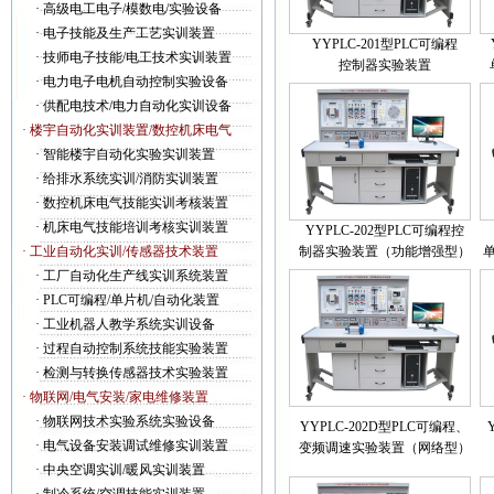
·
高级电工电子/模数电/实验设备
·
电子技能及生产工艺实训装置
YYPLC-201型PLC可编程
·
技师电子技能/电工技术实训装置
控制器实验装置
·
电力电子电机自动控制实验设备
·
供配电技术/电力自动化实训设备
· 楼宇自动化实训装置/数控机床电气
·
智能楼宇自动化实验实训装置
·
给排水系统实训/消防实训装置
·
数控机床电气技能实训考核装置
·
机床电气技能培训考核实训装置
YYPLC-202型PLC可编程控
· 工业自动化实训/传感器技术装置
制器实验装置（功能增强型）
·
工厂自动化生产线实训系统装置
·
PLC可编程/单片机/自动化装置
·
工业机器人教学系统实训设备
·
过程自动控制系统技能实验装置
·
检测与转换传感器技术实验装置
· 物联网/电气安装/家电维修装置
·
物联网技术实验系统实验设备
YYPLC-202D型PLC可编程、
·
电气设备安装调试维修实训装置
变频调速实验装置（网络型）
·
中央空调实训/暖风实训装置