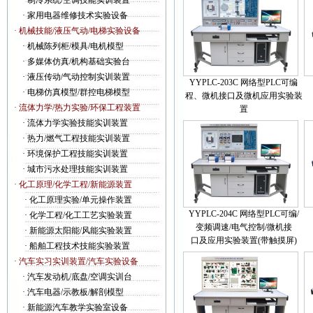
·
制冷系统/空调技能实训装置
·
家用电器维修技术实验设备
· 机械技能/液压气动/电梯实验设备
·
机械陈列柜/模具/电机模型
·
多媒体仿真/机构基础实验台
·
液压传动/气动控制实训装置
YYPLC-203C 网络型PLC可编
·
电梯仿真模型/群控电梯模型
程、微机接口及微机应用实验装
· 流体力学/热力实验/环保工程装置
置
·
流体力学实验技能实训装置
·
热力/燃气工程技能实训装置
·
环境保护工程技能实训装置
·
城市污水处理技能实训装置
· 化工原理/化学工程/新能源装置
·
化工原理实验/单元操作装置
YYPLC-204C 网络型PLC可编/
·
化学工程/化工工艺实验装置
变频调速/电气控制/微机接
·
新能源太阳能/风能实验装置
口及应用实验装置(带触摸屏)
·
船舶工程技术技能实验装置
· 汽车实习实训装置/汽车实验设备
·
汽车发动机/底盘/空调实训台
·
汽车电器/示教板/解剖模型
·
新能源汽车教学实验室设备