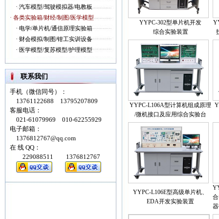
·
汽车模型/驾驶模拟器/电教板
· 各类实验箱/财经/制图/医学模型
YYPC-302型单片机开发
Y
·
电学/单片机/通信原理实验箱
综合实验装置
·
财会模拟/制图/钳工实训设备
·
医学模型/复苏模型/护理模型
联系我们
手机（微信同号）：
13761122688 13795207809
YYPC-L106A型计算机组成原理
Y
客服电话：
/微机接口及应用综合实验台
021-61079969 010-62255929
电子邮箱：
1376812767@qq.com
在 线 QQ：
229088511 1376812767
Y
YYPC-L106E型高级单片机、
合
EDA开发实验装置
器