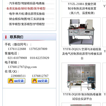
·
汽车模型/驾驶模拟器/电教板
YYZL-2108A 变频空调
Y
· 各类实验箱/财经/制图/医学模型
制冷制热实训考核装置
（第八代、温度检测）
·
电学/单片机/通信原理实验箱
·
财会模拟/制图/钳工实训设备
·
医学模型/复苏模型/护理模型
联系我们
手机（微信同号）：
13761122688 13795207809
YYFR-DQ02A 空调与冰箱组装
Y
客服电话：
及电气控制系统原理与维修实训
021-61079969 010-62255929
台
电子邮箱：
1376812767@qq.com
在 线 QQ：
229088511 1376812767
YYFR-DQ03B 制冷制热维修测
Y
试综合实训平台