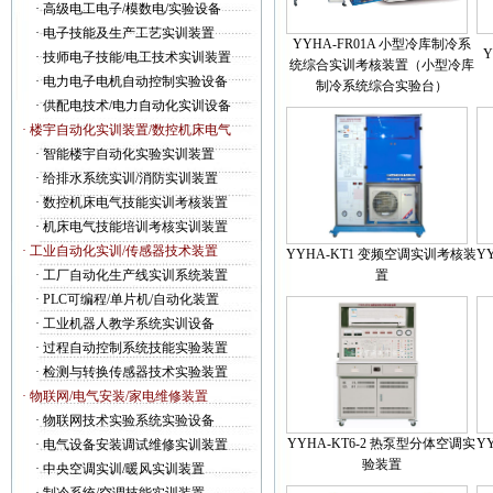
·
高级电工电子/模数电/实验设备
·
电子技能及生产工艺实训装置
YYHA-FR01A 小型冷库制冷系
Y
·
技师电子技能/电工技术实训装置
统综合实训考核装置（小型冷库
·
电力电子电机自动控制实验设备
制冷系统综合实验台）
·
供配电技术/电力自动化实训设备
· 楼宇自动化实训装置/数控机床电气
·
智能楼宇自动化实验实训装置
·
给排水系统实训/消防实训装置
·
数控机床电气技能实训考核装置
·
机床电气技能培训考核实训装置
· 工业自动化实训/传感器技术装置
YYHA-KT1 变频空调实训考核装
Y
·
工厂自动化生产线实训系统装置
置
·
PLC可编程/单片机/自动化装置
·
工业机器人教学系统实训设备
·
过程自动控制系统技能实验装置
·
检测与转换传感器技术实验装置
· 物联网/电气安装/家电维修装置
·
物联网技术实验系统实验设备
YYHA-KT6-2 热泵型分体空调实
Y
·
电气设备安装调试维修实训装置
验装置
·
中央空调实训/暖风实训装置