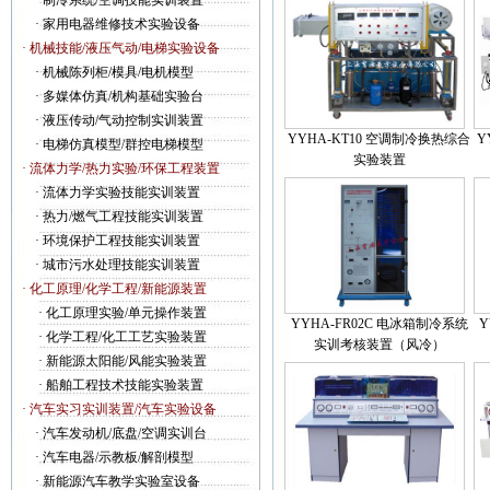
·
制冷系统/空调技能实训装置
·
家用电器维修技术实验设备
· 机械技能/液压气动/电梯实验设备
·
机械陈列柜/模具/电机模型
·
多媒体仿真/机构基础实验台
·
液压传动/气动控制实训装置
YYHA-KT10 空调制冷换热综合
Y
·
电梯仿真模型/群控电梯模型
实验装置
· 流体力学/热力实验/环保工程装置
·
流体力学实验技能实训装置
·
热力/燃气工程技能实训装置
·
环境保护工程技能实训装置
·
城市污水处理技能实训装置
· 化工原理/化学工程/新能源装置
·
化工原理实验/单元操作装置
YYHA-FR02C 电冰箱制冷系统
Y
·
化学工程/化工工艺实验装置
实训考核装置（风冷）
·
新能源太阳能/风能实验装置
·
船舶工程技术技能实验装置
· 汽车实习实训装置/汽车实验设备
·
汽车发动机/底盘/空调实训台
·
汽车电器/示教板/解剖模型
·
新能源汽车教学实验室设备