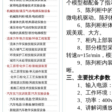
·
制冷系统/空调技能实训装置
个模型都配备了指
·
家用电器维修技术实验设备
5、陈列柜中的
· 机械技能/液压气动/电梯实验设备
微电机驱动。陈列
·
机械陈列柜/模具/电机模型
·
多媒体仿真/机构基础实验台
6、陈列柜柜体采
·
液压传动/气动控制实训装置
观美观、大方。
·
电梯仿真模型/群控电梯模型
· 流体力学/热力实验/环保工程装置
7、柜内上部装
·
流体力学实验技能实训装置
8、部分模型采用
·
热力/燃气工程技能实训装置
转速n=15r/m
·
环境保护工程技能实训装置
·
城市污水处理技能实训装置
9、陈列柜内装有
· 化工原理/化学工程/新能源装置
晰。
·
化工原理实验/单元操作装置
三、主要技术参数
·
化学工程/化工工艺实验装置
·
新能源太阳能/风能实验装置
1、输入电源：AC
·
船舶工程技术技能实验装置
2、工作环境： -
· 汽车实习实训装置/汽车实验设备
3、功率：400
·
汽车发动机/底盘/空调实训台
·
汽车电器/示教板/解剖模型
4、讲解词播放效
·
新能源汽车教学实验室设备