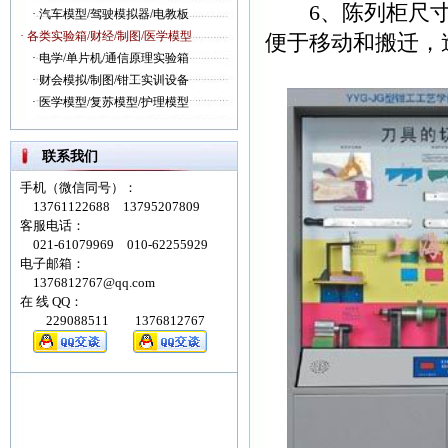
6、陈列柜尺寸：1
·
汽车模型/驾驶模拟器/电教板
· 各类实验箱/财经/制图/医学模型
便于移动和搬迁，
·
电学/单片机/通信原理实验箱
·
财会模拟/制图/钳工实训设备
·
医学模型/复苏模型/护理模型
联系我们
手机（微信同号）：
13761122688 13795207809
客服电话：
021-61079969 010-62255929
电子邮箱：
1376812767@qq.com
在 线 QQ：
229088511 1376812767