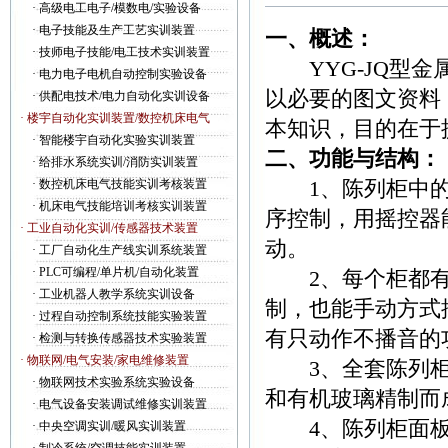
·
高级电工电子/模数电/实验设备
·
电子技能及生产工艺实训装置
一、概述：
·
技师电子技能/电工技术实训装置
YYG-JQ型金
·
电力电子电机自动控制实验设备
以必要的图文资料
·
供配电技术/电力自动化实训设备
· 楼宇自动化实训装置/数控机床电气
本知识，目的在于
·
智能楼宇自动化实验实训装置
二、功能与结构：
·
给排水系统实训/消防实训装置
1、陈列柜中的
·
数控机床电气技能实训考核装置
·
机床电气技能培训考核实训装置
序控制，用摇控器
· 工业自动化实训/传感器技术装置
动。
·
工厂自动化生产线实训系统装置
·
PLC可编程/单片机/自动化装置
2、每个柜都有
·
工业机器人教学系统实训设备
制，也能手动方式
·
过程自动控制系统技能实验装置
有只动作不播音的
·
检测与转换传感器技术实验装置
· 物联网/电气安装/家电维修装置
3、全套陈列柜
·
物联网技术实验系统实验设备
和有机玻璃精制而
·
电气设备安装调试维修实训装置
4、陈列柜面板
·
中央空调实训/暖风实训装置