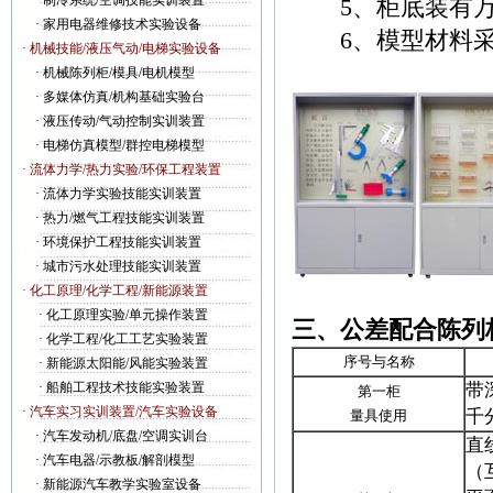
·
制冷系统/空调技能实训装置
5、柜底装有万
·
家用电器维修技术实验设备
6、模型材料采
· 机械技能/液压气动/电梯实验设备
·
机械陈列柜/模具/电机模型
·
多媒体仿真/机构基础实验台
·
液压传动/气动控制实训装置
·
电梯仿真模型/群控电梯模型
· 流体力学/热力实验/环保工程装置
·
流体力学实验技能实训装置
·
热力/燃气工程技能实训装置
·
环境保护工程技能实训装置
·
城市污水处理技能实训装置
· 化工原理/化学工程/新能源装置
·
化工原理实验/单元操作装置
三、公差配合陈列
·
化学工程/化工工艺实验装置
序号与名称
·
新能源太阳能/风能实验装置
·
船舶工程技术技能实验装置
带
第一柜
· 汽车实习实训装置/汽车实验设备
千
量具使用
·
汽车发动机/底盘/空调实训台
直
·
汽车电器/示教板/解剖模型
（
·
新能源汽车教学实验室设备