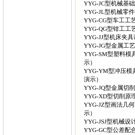
YYG-JC型机械
YYG-JL型机械
YYG-CG型车工
YYG-QG型钳工
YYG-JJ型机床
YYG-JG型金属
YYG-SM型塑料
示）
YYG-YM型冲压
演示）
YYG-JQ型金属
YYG-XD型切削
YYG-JZ型画法
示）
YYG-JSJ型机
YYG-GC型公差