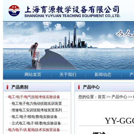
网站首页
关于我们
新闻动态
产
产品类别
产品中心
您的位置：
首页
>>
产品中心
>>
· 电工/电子/电气技能考核实验设备
·
电工电子电力拖动技能实训装置
·
维修电工实训技能考核装置系列
·
电工/电子/模电/数电实验设备
YY-
·
立式电工/电子/模/数电实验设备
· 电力电子/供.配电技术实验室设备