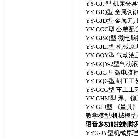
YY-GJJ型 机床
YY-GJQ型 金属
YY-GJD型 金属
YY-GGC型 公
YY-GJSQ型 
YY-GJLJ型 
YY-GQY型 气
YY-GQY-2型气
YY-GJG型 微
YY-GQG型 钳
YY-GCG型 车
YY-GHM型 焊
YY-GLJ型 《量
教学模型/机械模型
语音多功能控制陈
YYG-JY型机械