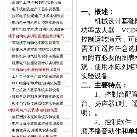
·
高级电工电子/模数电/实验设备
·
电子技能及生产工艺实训装置
一、概述：
·
技师电子技能/电工技术实训装置
机械设计基础陈
·
电力电子电机自动控制实验设备
功率放大器，VC
·
供配电技术/电力自动化实训设备
· 楼宇自动化实训装置/数控机床电气
控制运转演示，可
·
智能楼宇自动化实验实训装置
需要而遥控任意选
·
给排水系统实训/消防实训装置
面附有必要的图表
·
数控机床电气技能实训考核装置
·
机床电气技能培训考核实训装置
观，使用本陈列柜
· 工业自动化实训/传感器技术装置
实验设备。
·
工厂自动化生产线实训系统装置
·
PLC可编程/单片机/自动化装置
二、主要特点：
·
工业机器人教学系统实训设备
1、控制台配置：
·
过程自动控制系统技能实验装置
台、扬声器1对、遥
·
检测与转换传感器技术实验装置
· 物联网/电气安装/家电维修装置
明）。
·
物联网技术实验系统实验设备
2、控制软件：微
·
电气设备安装调试维修实训装置
顺序播音动作和单
·
中央空调实训/暖风实训装置