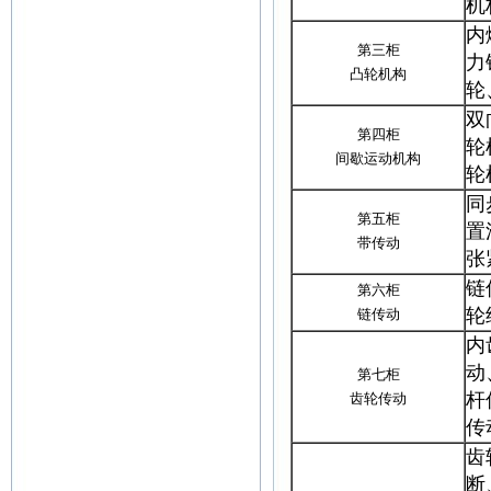
机
内
第三柜
力
凸轮机构
轮
双
第四柜
轮
间歇运动机构
轮
同
第五柜
置
带传动
张
链
第六柜
轮
链传动
内
动
第七柜
杆
齿轮传动
传
齿
断