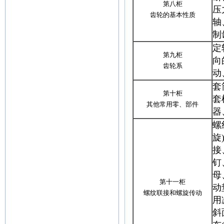
第八柜
压
齿轮的基本性质
轴
制
定
第九柜
向
齿轮系
动
套
第十柜
套
其他常用零、部件
器
螺
旋
接
钉
母
第十一柜
动
螺纹联接和螺旋传动
用
斜