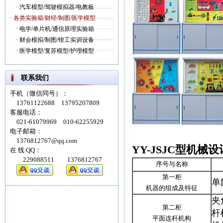
·
汽车模型/驾驶模拟器/电教板
· 各类实验箱/财经/制图/医学模型
·
电学/单片机/通信原理实验箱
·
财会模拟/制图/钳工实训设备
·
医学模型/复苏模型/护理模型
联系我们
手机（微信同号）：
13761122688 13795207809
客服电话：
021-61079969 010-62255929
电子邮箱：
1376812767@qq.com
YY-JSJC型机械
在 线 QQ：
229088511 1376812767
序号与名称
第一柜
单
机器的组成及特征
夹
第二柜
杆
平面连杆机构