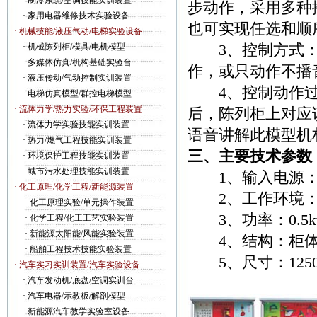
·
制冷系统/空调技能实训装置
步动作，采用多种
·
家用电器维修技术实验设备
也可实现任选和顺
· 机械技能/液压气动/电梯实验设备
3、控制方式：
·
机械陈列柜/模具/电机模型
·
多媒体仿真/机构基础实验台
作，或只动作不播
·
液压传动/气动控制实训装置
4、控制动作过
·
电梯仿真模型/群控电梯模型
· 流体力学/热力实验/环保工程装置
后，陈列柜上对应
·
流体力学实验技能实训装置
语音讲解此模型机
·
热力/燃气工程技能实训装置
三、主要技术参数
·
环境保护工程技能实训装置
·
城市污水处理技能实训装置
1、输入电源：AC
· 化工原理/化学工程/新能源装置
2、工作环境： -
·
化工原理实验/单元操作装置
3、功率：0.5k
·
化学工程/化工工艺实验装置
·
新能源太阳能/风能实验装置
4、结构：柜体
·
船舶工程技术技能实验装置
5、尺寸：1250×4
· 汽车实习实训装置/汽车实验设备
·
汽车发动机/底盘/空调实训台
·
汽车电器/示教板/解剖模型
·
新能源汽车教学实验室设备