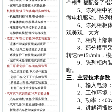
·
制冷系统/空调技能实训装置
个模型都配备了指
·
家用电器维修技术实验设备
5、陈列柜中的
· 机械技能/液压气动/电梯实验设备
微电机驱动。陈列
·
机械陈列柜/模具/电机模型
·
多媒体仿真/机构基础实验台
6、陈列柜柜体采
·
液压传动/气动控制实训装置
观美观、大方。
·
电梯仿真模型/群控电梯模型
· 流体力学/热力实验/环保工程装置
7、柜内上部装
·
流体力学实验技能实训装置
8、部分模型采用
·
热力/燃气工程技能实训装置
转速n=15r/m
·
环境保护工程技能实训装置
·
城市污水处理技能实训装置
9、陈列柜内装有
· 化工原理/化学工程/新能源装置
晰。
·
化工原理实验/单元操作装置
三、主要技术参数
·
化学工程/化工工艺实验装置
·
新能源太阳能/风能实验装置
1、输入电源：AC
·
船舶工程技术技能实验装置
2、工作环境： -
· 汽车实习实训装置/汽车实验设备
3、功率：400
·
汽车发动机/底盘/空调实训台
·
汽车电器/示教板/解剖模型
4、讲解词播放效
·
新能源汽车教学实验室设备