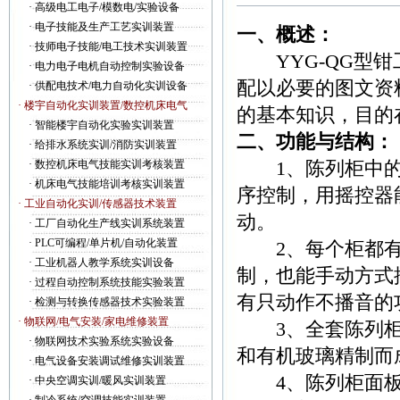
·
高级电工电子/模数电/实验设备
·
电子技能及生产工艺实训装置
一、概述：
·
技师电子技能/电工技术实训装置
YYG-QG型钳
·
电力电子电机自动控制实验设备
配以必要的图文资
·
供配电技术/电力自动化实训设备
· 楼宇自动化实训装置/数控机床电气
的基本知识，目的
·
智能楼宇自动化实验实训装置
二、功能与结构：
·
给排水系统实训/消防实训装置
1、陈列柜中的
·
数控机床电气技能实训考核装置
·
机床电气技能培训考核实训装置
序控制，用摇控器
· 工业自动化实训/传感器技术装置
动。
·
工厂自动化生产线实训系统装置
·
PLC可编程/单片机/自动化装置
2、每个柜都有
·
工业机器人教学系统实训设备
制，也能手动方式
·
过程自动控制系统技能实验装置
有只动作不播音的
·
检测与转换传感器技术实验装置
· 物联网/电气安装/家电维修装置
3、全套陈列柜
·
物联网技术实验系统实验设备
和有机玻璃精制而
·
电气设备安装调试维修实训装置
4、陈列柜面板
·
中央空调实训/暖风实训装置