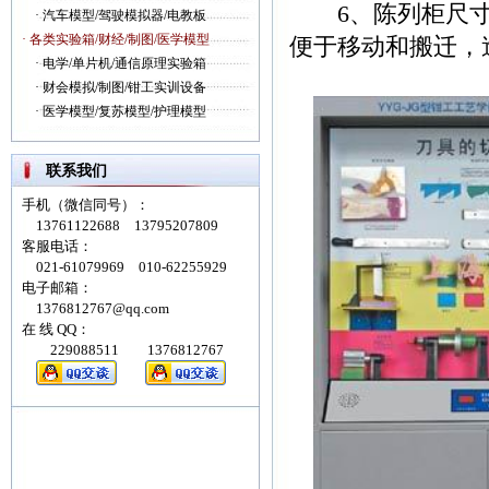
6、陈列柜尺寸：1
·
汽车模型/驾驶模拟器/电教板
· 各类实验箱/财经/制图/医学模型
便于移动和搬迁，
·
电学/单片机/通信原理实验箱
·
财会模拟/制图/钳工实训设备
·
医学模型/复苏模型/护理模型
联系我们
手机（微信同号）：
13761122688 13795207809
客服电话：
021-61079969 010-62255929
电子邮箱：
1376812767@qq.com
在 线 QQ：
229088511 1376812767