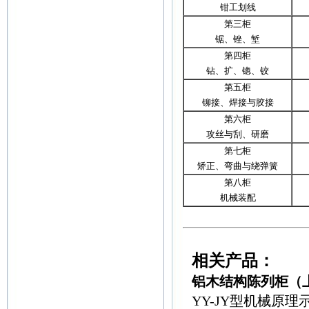
钳工划线
第三柜
锯、锉、堑
第四柜
钻、扩、锪、铰
第五柜
铆接、焊接与胶接
第六柜
攻丝与刮、研磨
第七柜
矫正、弯曲与绕弹簧
第八柜
机械装配
相关产品：
铝木结构陈列柜（
YY-JY型机械原