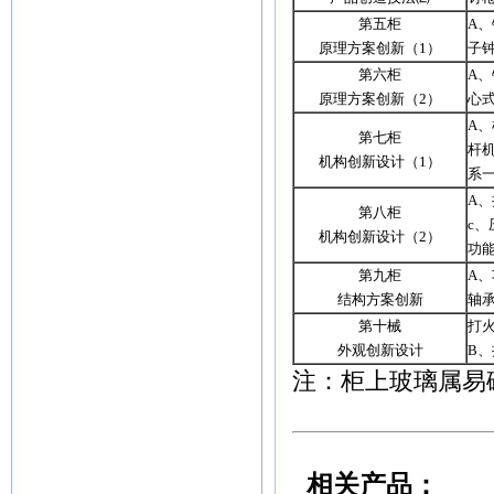
第五柜
A
原理方案创新（1）
子
第六柜
A
原理方案创新（2）
心
A
第七柜
杆
机构创新设计（1）
系
A
第八柜
c
机构创新设计（2）
功
第九柜
A
结构方案创新
轴
第十械
打
外观创新设计
B
注：柜上玻璃属易
相关产品：