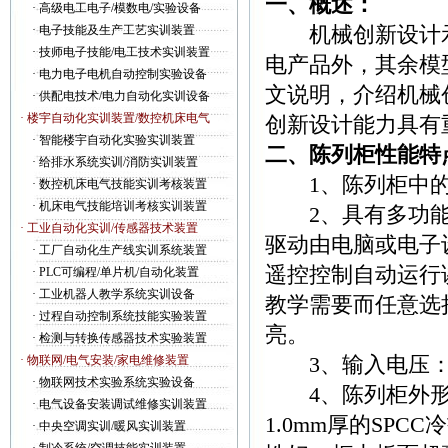
一、概述：
·
高级电工电子/模数电/实验设备
机械创新设计示
·
电子技能及生产工艺实训装置
·
技师电子技能/电工技术实训装置
电产品外，其余模
·
电力电子电机自动控制实验设备
文说明，介绍机械
·
供配电技术/电力自动化实训设备
· 楼宇自动化实训装置/数控机床电气
创新设计能力具有
·
智能楼宇自动化实验实训装置
二、陈列柜性能特
·
给排水系统实训/消防实训装置
1、陈列柜中的
·
数控机床电气技能实训考核装置
·
机床电气技能培训考核实训装置
2、具有多功能
· 工业自动化实训/传感器技术装置
驱动由电脑或电子
·
工厂自动化生产线实训系统装置
遥控控制自动运行
·
PLC可编程/单片机/自动化装置
·
工业机器人教学系统实训设备
教学需要而任意选
·
过程自动控制系统技能实验装置
亮。
·
检测与转换传感器技术实验装置
3、输入电压：交流
· 物联网/电气安装/家电维修装置
·
物联网技术实验系统实验设备
4、陈列柜外形尺寸：
·
电气设备安装调试维修实训装置
1.0mm厚的SP
·
中央空调实训/暖风实训装置