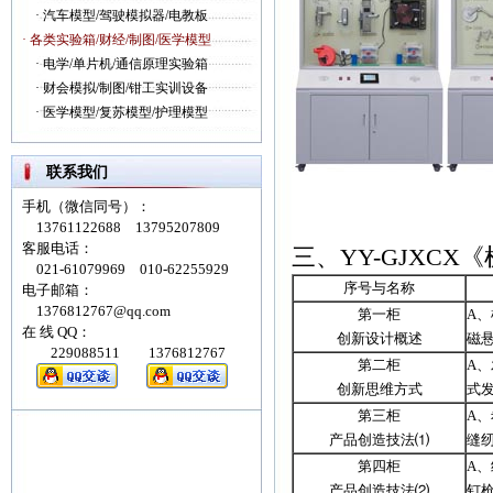
·
汽车模型/驾驶模拟器/电教板
· 各类实验箱/财经/制图/医学模型
·
电学/单片机/通信原理实验箱
·
财会模拟/制图/钳工实训设备
·
医学模型/复苏模型/护理模型
联系我们
全套价
手机（微信同号）：
13761122688 13795207809
客服电话：
三、YY-GJXC
021-61079969 010-62255929
序号与名称
电子邮箱：
1376812767@qq.com
第一柜
A
在 线 QQ：
创新设计概述
磁
229088511 1376812767
第二柜
A
创新思维方式
式
第三柜
A
产品创造技法⑴
缝
第四柜
A
产品创造技法⑵
钉