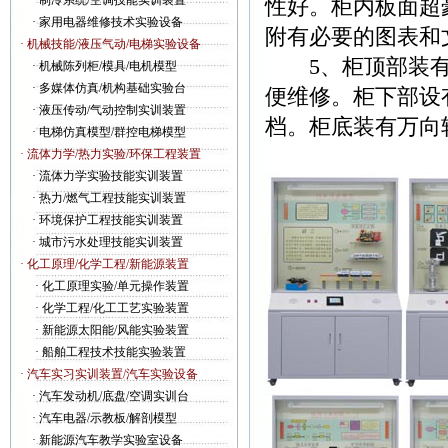
·
制冷系统/空调技能实训装置
性好。柜内板面超
·
家用电器维修技术实验设备
附有必要的图表和
· 机械技能/液压气动/电梯实验设备
5、柜顶部装有
·
机械陈列柜/模具/电机模型
·
多媒体仿真/机构基础实验台
便维修。柜下部设
·
液压传动/气动控制实训装置
档。柜底装有万向
·
电梯仿真模型/群控电梯模型
· 流体力学/热力实验/环保工程装置
·
流体力学实验技能实训装置
·
热力/燃气工程技能实训装置
·
环境保护工程技能实训装置
·
城市污水处理技能实训装置
· 化工原理/化学工程/新能源装置
·
化工原理实验/单元操作装置
·
化学工程/化工工艺实验装置
·
新能源太阳能/风能实验装置
·
船舶工程技术技能实验装置
· 汽车实习实训装置/汽车实验设备
·
汽车发动机/底盘/空调实训台
·
汽车电器/示教板/解剖模型
·
新能源汽车教学实验室设备