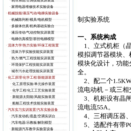
·
制冷系统/空调技能实训装置
·
家用电器维修技术实验设备
YYDL-
· 机械技能/液压气动/电梯实验设备
制实验系统
·
机械陈列柜/模具/电机模型
·
多媒体仿真/机构基础实验台
·
液压传动/气动控制实训装置
一、系统构成
·
电梯仿真模型/群控电梯模型
1、立式机柜（晶
· 流体力学/热力实验/环保工程装置
·
流体力学实验技能实训装置
模拟调节器模块、
·
热力/燃气工程技能实训装置
模块化设计，功能
·
环境保护工程技能实训装置
全。
·
城市污水处理技能实训装置
· 化工原理/化学工程/新能源装置
2、配二个1.5
·
化工原理实验/单元操作装置
流电动机－或三相
·
化学工程/化工工艺实验装置
·
新能源太阳能/风能实验装置
3、机柜设有晶闸
·
船舶工程技术技能实验装置
流电流55A。
· 汽车实习实训装置/汽车实验设备
4、三相调压器、
·
汽车发动机/底盘/空调实训台
·
汽车电器/示教板/解剖模型
5、选配件有带PC
·
新能源汽车教学实验室设备