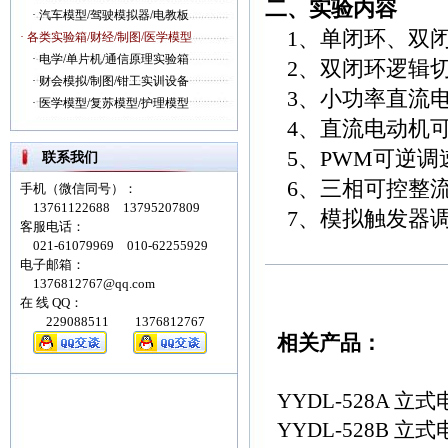
二、实验内容
·
汽车模型/驾驶模拟器/电教板
1、单闭环、双闭
· 各类实验箱/财经/制图/医学模型
·
电学/单片机/通信原理实验箱
2、双闭环逻辑切
·
财会模拟/制图/钳工实训设备
3、小功率直流电
·
医学模型/复苏模型/护理模型
4、直流电动机可
5、PWM可逆调
联系我们
6、三相可控整流
手机（微信同号）：
13761122688 13795207809
7、模拟触发器
客服电话：
021-61079969 010-62255929
电子邮箱：
1376812767@qq.com
在 线 QQ：
229088511 1376812767
相关产品：
YYDL-528A
YYDL-528B