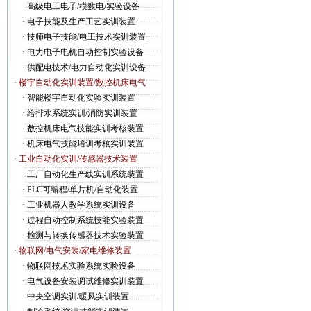
·
高级电工电子/模数电/实验设备
·
电子技能及生产工艺实训装置
·
技师电子技能/电工技术实训装置
·
电力电子电机自动控制实验设备
·
供配电技术/电力自动化实训设备
· 楼宇自动化实训装置/数控机床电气
·
智能楼宇自动化实验实训装置
·
给排水系统实训/消防实训装置
·
数控机床电气技能实训考核装置
·
机床电气技能培训考核实训装置
· 工业自动化实训/传感器技术装置
·
工厂自动化生产线实训系统装置
·
PLC可编程/单片机/自动化装置
·
工业机器人教学系统实训设备
·
过程自动控制系统技能实验装置
·
检测与转换传感器技术实验装置
· 物联网/电气安装/家电维修装置
·
物联网技术实验系统实验设备
·
电气设备安装调试维修实训装置
·
中央空调实训/暖风实训装置