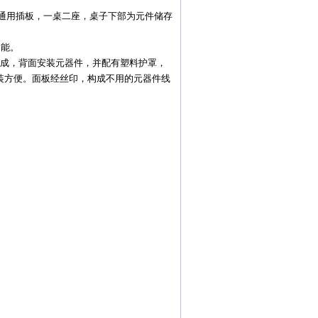
置九孔通用插板，一桌二座，桌子下部为元件储存
功能。
成，背面安装元器件，并配有塑料护罩，
装方便。面板经丝印，构成不用的元器件线