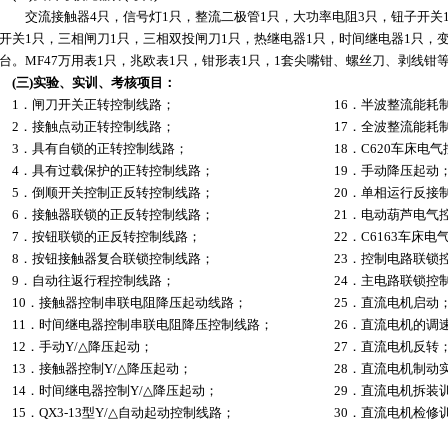
交流接触器4只，信号灯1只，整流二极管1只，大功率电阻3只，钮子开关1
开关1只，三相闸刀1只，三相双投闸刀1只，热继电器1只，时间继电器1只，变
台。MF47万用表1只，兆欧表1只，钳形表1只，1套尖嘴钳、螺丝刀、剥线钳
(三)实验、实训、考核项目：
1．闸刀开关正转控制线路；
16．半波整流能耗
2．接触点动正转控制线路；
17．全波整流能耗
3．具有自锁的正转控制线路；
18．C620车床电
4．具有过载保护的正转控制线路；
19．手动降压起动
5．倒顺开关控制正反转控制线路；
20．单相运行反接
6．接触器联锁的正反转控制线路；
21．电动葫芦电气
7．按钮联锁的正反转控制线路；
22．C6163车床
8．按钮接触器复合联锁控制线路；
23．控制电路联锁
9．自动往返行程控制线路；
24．主电路联锁控
10．接触器控制串联电阻降压起动线路；
25．直流电机启动
11．时间继电器控制串联电阻降压控制线路；
26．直流电机的调
12．手动Y/△降压起动；
27．直流电机反转
13．接触器控制Y/△降压起动；
28．直流电机制动
14．时间继电器控制Y/△降压起动；
29．直流电机拆装
15．QX3-13型Y/△自动起动控制线路；
30．直流电机检修