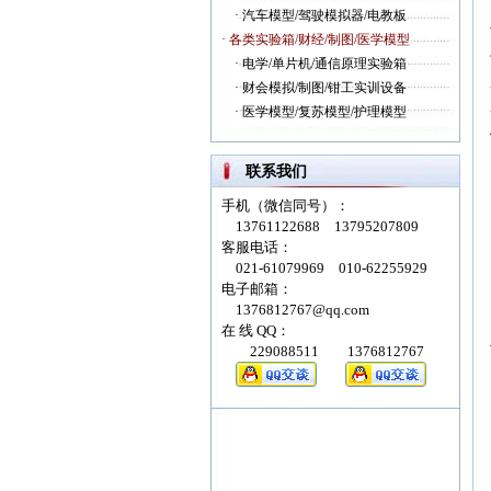
·
汽车模型/驾驶模拟器/电教板
· 各类实验箱/财经/制图/医学模型
·
电学/单片机/通信原理实验箱
·
财会模拟/制图/钳工实训设备
·
医学模型/复苏模型/护理模型
联系我们
手机（微信同号）：
13761122688 13795207809
客服电话：
021-61079969 010-62255929
电子邮箱：
1376812767@qq.com
在 线 QQ：
229088511 1376812767