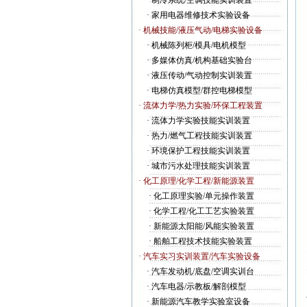
·
制冷系统/空调技能实训装置
·
家用电器维修技术实验设备
· 机械技能/液压气动/电梯实验设备
·
机械陈列柜/模具/电机模型
·
多媒体仿真/机构基础实验台
·
液压传动/气动控制实训装置
·
电梯仿真模型/群控电梯模型
· 流体力学/热力实验/环保工程装置
·
流体力学实验技能实训装置
·
热力/燃气工程技能实训装置
·
环境保护工程技能实训装置
·
城市污水处理技能实训装置
· 化工原理/化学工程/新能源装置
·
化工原理实验/单元操作装置
·
化学工程/化工工艺实验装置
·
新能源太阳能/风能实验装置
·
船舶工程技术技能实验装置
· 汽车实习实训装置/汽车实验设备
·
汽车发动机/底盘/空调实训台
·
汽车电器/示教板/解剖模型
·
新能源汽车教学实验室设备