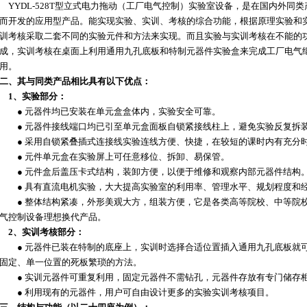
YYDL-528T型立式电力拖动（工厂电气控制）实验室设备，是在国内外同
而开发的应用型产品。能实现实验、实训、考核的综合功能，根据原理实验和
训考核采取二套不同的实验元件和方法来实现。而且实验与实训考核在不能的
成，实训考核在桌面上利用通用九孔底板和特制元器件实验盒来完成工厂电气
用。
二、其与同类产品相比具有以下优点：
1、实验部分：
● 元器件均已安装在单元盒盒体内，实验安全可靠。
● 元器件接线端口均已引至单元盒面板自锁紧接线柱上，避免实验反复拆
● 采用自锁紧叠插式连接线实验连线方便、快捷，在较短的课时内有充分
● 元件单元盒在实验屏上可任意移位、拆卸、易保管。
● 元件盒后盖压卡式结构，装卸方便，以便于维修和观察内部元器件结构
● 具有直流电机实验，大大提高实验室的利用率、管理水平、规划程度和
● 整体结构紧凑，外形美观大方，组装方便，它是各类高等院校、中等院
气控制设备理想换代产品。
2、实训考核部分：
● 元器件已装在特制的底座上，实训时选择合适位置插入通用九孔底板就可
固定、单一位置的死板繁琐的方法。
● 实训元器件可重复利用，固定元器件不需钻孔，元器件存放有专门储存
● 利用现有的元器件，用户可自由设计更多的实验实训考核项目。