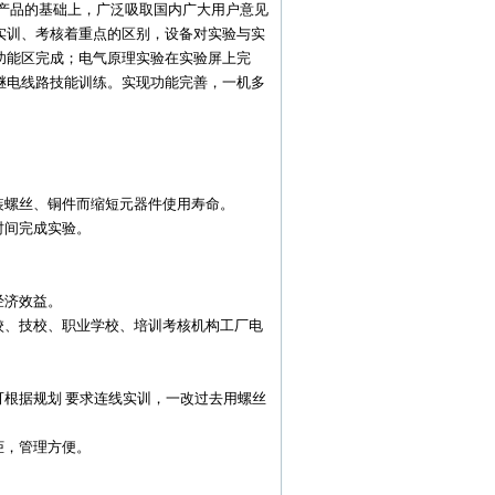
类产品的基础上，广泛吸取国内广大用户意见
实训、考核着重点的区别，设备对实验与实
功能区完成；电气原理实验在实验屏上完
继电线路技能训练。实现功能完善，一机多
装螺丝、铜件而缩短元器件使用寿命。
时间完成实验。
。
经济效益。
校、技校、职业学校、培训考核机构工厂电
根据规划 要求连线实训，一改过去用螺丝
柜，管理方便。