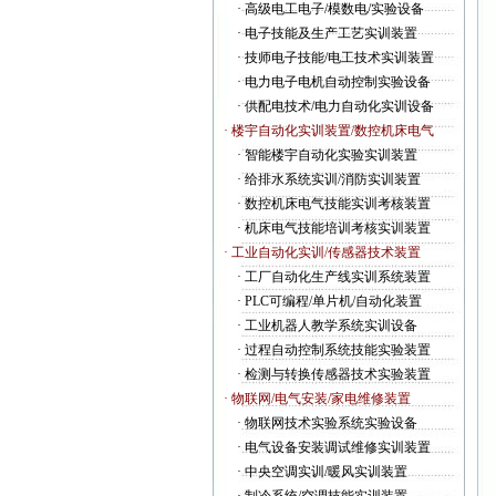
·
高级电工电子/模数电/实验设备
·
电子技能及生产工艺实训装置
·
技师电子技能/电工技术实训装置
·
电力电子电机自动控制实验设备
·
供配电技术/电力自动化实训设备
· 楼宇自动化实训装置/数控机床电气
·
智能楼宇自动化实验实训装置
·
给排水系统实训/消防实训装置
·
数控机床电气技能实训考核装置
·
机床电气技能培训考核实训装置
· 工业自动化实训/传感器技术装置
·
工厂自动化生产线实训系统装置
·
PLC可编程/单片机/自动化装置
·
工业机器人教学系统实训设备
·
过程自动控制系统技能实验装置
·
检测与转换传感器技术实验装置
· 物联网/电气安装/家电维修装置
·
物联网技术实验系统实验设备
·
电气设备安装调试维修实训装置
·
中央空调实训/暖风实训装置