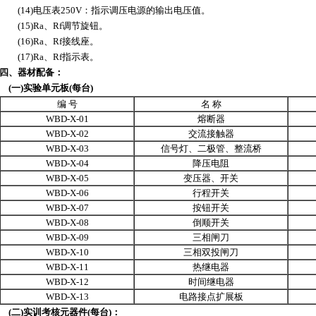
(14)电压表250V：指示调压电源的输出电压值。
(15)Ra、Rf调节旋钮。
(16)Ra、Rf接线座。
(17)Ra、Rf指示表。
四、器材配备：
(一)实验单元板(每台)
编 号
名 称
WBD-X-01
熔断器
WBD-X-02
交流接触器
WBD-X-03
信号灯、二极管、整流桥
WBD-X-04
降压电阻
WBD-X-05
变压器、开关
WBD-X-06
行程开关
WBD-X-07
按钮开关
WBD-X-08
倒顺开关
WBD-X-09
三相闸刀
WBD-X-10
三相双投闸刀
WBD-X-11
热继电器
WBD-X-12
时间继电器
WBD-X-13
电路接点扩展板
(二)实训考核元器件(每台)：