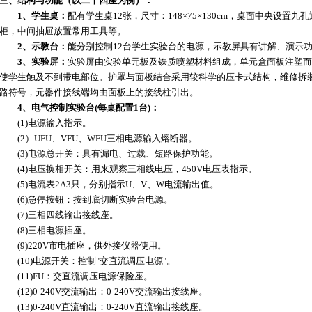
三、结构与功能（以二十四座为例）：
1、学生桌：
配有学生桌12张，尺寸：148×75×130cm，桌面中央设
柜，中间抽屉放置常用工具等。
2、示教台：
能分别控制12台学生实验台的电源，示教屏具有讲解、演示
3、实验屏：
实验屏由实验单元板及铁质喷塑材料组成，单元盒面板注塑而
使学生触及不到带电部位。护罩与面板结合采用较科学的压卡式结构，维修拆
路符号，元器件接线端均由面板上的接线柱引出。
4、电气控制实验台(每桌配置1台)：
(1)电源输入指示。
(2）UFU、VFU、WFU三相电源输入熔断器。
(3)电源总开关：具有漏电、过载、短路保护功能。
(4)电压换相开关：用来观察三相线电压，450V电压表指示。
(5)电流表2A3只，分别指示U、V、W电流输出值。
(6)急停按钮：按到底切断实验台电源。
(7)三相四线输出接线座。
(8)三相电源插座。
(9)220V市电插座，供外接仪器使用。
(10)电源开关：控制"交直流调压电源"。
(11)FU：交直流调压电源保险座。
(12)0-240V交流输出：0-240V交流输出接线座。
(13)0-240V直流输出：0-240V直流输出接线座。