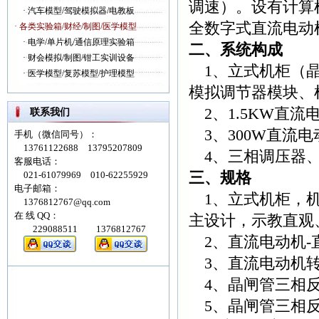
调速）。设有计算
·
汽车模型/驾驶模拟器/电教板
全数字式直流电动
· 各类实验箱/财经/制图/医学模型
·
电学/单片机/通信原理实验箱
二、系统构成
·
财会模拟/制图/钳工实训设备
1、立式机柜（晶
·
医学模型/复苏模型/护理模型
模拟调节器模块、
2、1.5KW直
联系我们
3、300W直流
手机（微信同号）：
13761122688 13795207809
4、三相调压器、
客服电话：
三、规格
021-61079969 010-62255929
电子邮箱：
1、立式机柜，机
1376812767@qq.com
在 线 QQ：
主设计，示教直观
229088511 1376812767
2、直流电动机-
3、直流电动机转速1
4、晶闸管三相反
5、晶闸管三相反