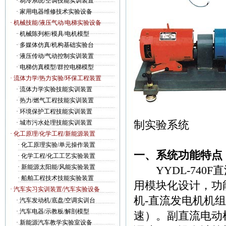
·
制冷系统/空调技能实训装置
·
家用电器维修技术实验设备
· 机械技能/液压气动/电梯实验设备
·
机械陈列柜/模具/电机模型
·
多媒体仿真/机构基础实验台
·
液压传动/气动控制实训装置
·
电梯仿真模型/群控电梯模型
· 流体力学/热力实验/环保工程装置
·
流体力学实验技能实训装置
·
热力/燃气工程技能实训装置
YYDL
·
环境保护工程技能实训装置
制实验系统
·
城市污水处理技能实训装置
· 化工原理/化学工程/新能源装置
·
化工原理实验/单元操作装置
一、系统功能特点
·
化学工程/化工工艺实验装置
·
新能源太阳能/风能实验装置
YYDL-740
·
船舶工程技术技能实验装置
用模块化设计，功
· 汽车实习实训装置/汽车实验设备
机-直流发电机机组
·
汽车发动机/底盘/空调实训台
·
汽车电器/示教板/解剖模型
速）。副直流电动机
·
新能源汽车教学实验室设备