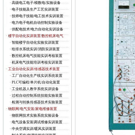
·
高级电工电子/模数电/实验设备
·
电子技能及生产工艺实训装置
·
技师电子技能/电工技术实训装置
·
电力电子电机自动控制实验设备
·
供配电技术/电力自动化实训设备
· 楼宇自动化实训装置/数控机床电气
·
智能楼宇自动化实验实训装置
·
给排水系统实训/消防实训装置
·
数控机床电气技能实训考核装置
·
机床电气技能培训考核实训装置
· 工业自动化实训/传感器技术装置
·
工厂自动化生产线实训系统装置
·
PLC可编程/单片机/自动化装置
·
工业机器人教学系统实训设备
·
过程自动控制系统技能实验装置
·
检测与转换传感器技术实验装置
· 物联网/电气安装/家电维修装置
·
物联网技术实验系统实验设备
·
电气设备安装调试维修实训装置
·
中央空调实训/暖风实训装置