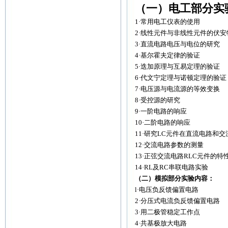
（一）电工部分实
1·常用电工仪表的使用
2·线性元件与非线性元件的伏安
3·直流电路电压与电位的研究
4·基尔霍夫定律的验证
5·迭加原理与互易定理的验证
6·代文宁定理与诺顿定理的验证
7·电压源与电流源的等效变换
8·受控源的研究
9·一阶电路的响应
10·二阶电路的响应
11·研究LC元件在直流电路和
12·交流电路参数的测量
13·正弦交流电路RLC元件的特
14·RL及RC串联电路实验
（二）模拟部分实验内容：
l·电压负反馈偏置电路
2·分压式电流负反馈偏置电路
3·用二极管稳定工作点
4·共基极放大电路