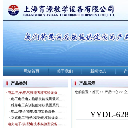
网站首页
关于我们
新闻动态
产
产品类别
产品展示
您的位置：
首页
>>
产品中心
>>
立
· 电工/电子/电气技能考核实验设备
·
电工电子电力拖动技能实训装置
·
维修电工实训技能考核装置系列
·
电工/电子/模电/数电实验设备
YYDL-
·
立式电工/电子/模/数电实验设备
· 电力电子/供.配电技术实验室设备