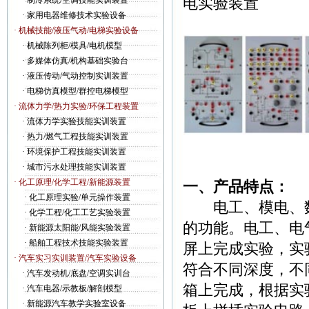
电实验装置
·
制冷系统/空调技能实训装置
·
家用电器维修技术实验设备
· 机械技能/液压气动/电梯实验设备
·
机械陈列柜/模具/电机模型
·
多媒体仿真/机构基础实验台
·
液压传动/气动控制实训装置
·
电梯仿真模型/群控电梯模型
· 流体力学/热力实验/环保工程装置
·
流体力学实验技能实训装置
·
热力/燃气工程技能实训装置
实
·
环境保护工程技能实训装置
·
城市污水处理技能实训装置
· 化工原理/化学工程/新能源装置
一、产品特点：
·
化工原理实验/单元操作装置
电工、模电、数
·
化学工程/化工工艺实验装置
的功能。电工、电
·
新能源太阳能/风能实验装置
·
船舶工程技术技能实验装置
屏上完成实验，实
· 汽车实习实训装置/汽车实验设备
符合不同深度，不
·
汽车发动机/底盘/空调实训台
箱上完成，根据实
·
汽车电器/示教板/解剖模型
·
新能源汽车教学实验室设备