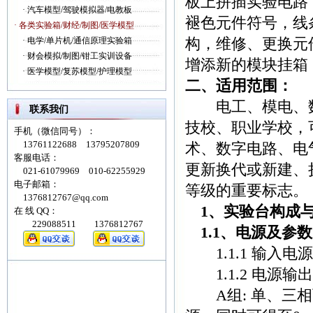
板上拼插实验电路
·
汽车模型/驾驶模拟器/电教板
褪色元件符号，线
· 各类实验箱/财经/制图/医学模型
构，维修、更换元
·
电学/单片机/通信原理实验箱
·
财会模拟/制图/钳工实训设备
增添新的模块挂箱
·
医学模型/复苏模型/护理模型
二、适用范围：
电工、模电、数
联系我们
技校、职业学校，
手机（微信同号）：
13761122688 13795207809
术、数字电路、电
客服电话：
更新换代或新建、
021-61079969 010-62255929
电子邮箱：
等级的重要标志。
1376812767@qq.com
1、实验台构成
在 线 QQ：
229088511 1376812767
1.1、电源及参数
1.1.1 输入电
1.1.2 电源
A组: 单、三相