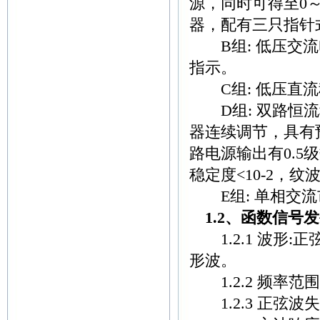
源，同时可得至0～
器，配有三只指针
B组: 低压交流电
指示。
C组: 低压直流稳
D组: 双路恒流
器连续调节，具有
路电源输出有0.5
稳定度<10-2，纹波
E组: 单相交流
1.2、函数信号发
1.2.1 波形:
形波。
1.2.2 频率范围
1.2.3 正弦波失真度