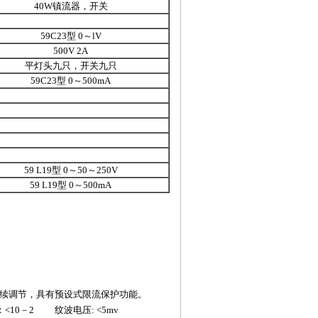
40W镇流器，开关
59C23型 0～lV
500V 2A
平灯头九只，开关九只
59C23型 0～500mA
59 L19型 0～50～250V
59 L19型 0～500mA
连续调节，具有预设式限流保护功能。
－2 纹波电压: <5mv