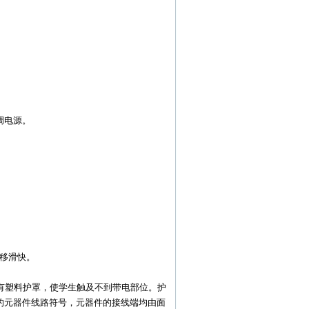
。
调电源。
。
移滑快。
有塑料护罩，使学生触及不到带电部位。护
的元器件线路符号，元器件的接线端均由面