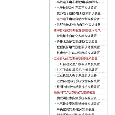
·
高级电工电子/模数电/实验设备
·
电子技能及生产工艺实训装置
·
技师电子技能/电工技术实训装置
·
电力电子电机自动控制实验设备
·
供配电技术/电力自动化实训设备
· 楼宇自动化实训装置/数控机床电气
·
智能楼宇自动化实验实训装置
·
给排水系统实训/消防实训装置
·
数控机床电气技能实训考核装置
·
机床电气技能培训考核实训装置
· 工业自动化实训/传感器技术装置
·
工厂自动化生产线实训系统装置
·
PLC可编程/单片机/自动化装置
·
工业机器人教学系统实训设备
·
过程自动控制系统技能实验装置
·
检测与转换传感器技术实验装置
· 物联网/电气安装/家电维修装置
·
物联网技术实验系统实验设备
·
电气设备安装调试维修实训装置
·
中央空调实训/暖风实训装置