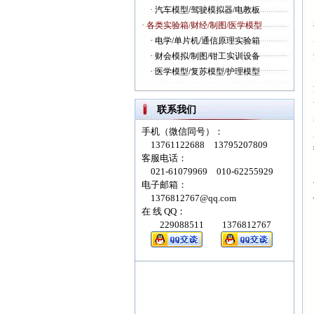
·
汽车模型/驾驶模拟器/电教板
· 各类实验箱/财经/制图/医学模型
·
电学/单片机/通信原理实验箱
·
财会模拟/制图/钳工实训设备
·
医学模型/复苏模型/护理模型
联系我们
手机（微信同号）：
13761122688 13795207809
客服电话：
021-61079969 010-62255929
电子邮箱：
1376812767@qq.com
在 线 QQ：
229088511 1376812767