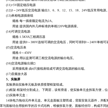
(11)+5V固定稳压电源
(12)3～24V低压交流电源:输出3、6、9、12、15、18、24V低压常用电源
(13)单相电源插座组
规格:每一插座额定电流为2A。
用途:提供国内外几种标准的单相220V电源插座。
(14)可调交流电源:
规格:1.5KVA三相调压器
用途:提供0～380V连续可调的交流电压，同时可得到0～240V单相可
(l5)交流电压表
规格:0～450V
用途:用以监测可调三相交流电源的输出电压。
(16)交流电源输出插□:
采用接线座:由4只接线座组成可调交流电源的输出端
(17)音频放大器
5、实验屏
实验屏由实验单元板及铁质喷塑框架组成。
(1)框架:框架经分割成上、下两层，设有滑道，使实验单元盒拆装方便，位
(2)实验单元盒：
14块电力拖动元件单元盒。单元盒面板注塑而成，背面安装元器件，并配
罩与面板结合用较科学的压卡式结构，维修拆装方便。面板经丝印，构成不同