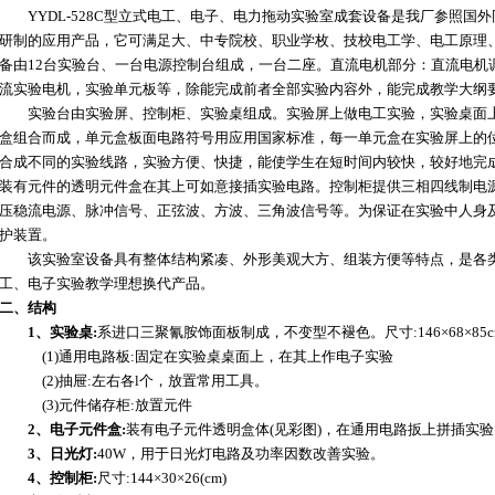
YYDL-528C型立式电工、电子、电力拖动实验室成套设备是我厂参照国
研制的应用产品，它可满足大、中专院校、职业学枚、技校电工学、电工原理
备由12台实验台、一台电源控制台组成，一台二座。直流电机部分：直流电机调
流实验电机，实验单元板等，除能完成前者全部实验内容外，能完成教学大纲
实验台由实验屏、控制柜、实验桌组成。实验屏上做电工实验，实验桌面上
盒组合而成，单元盒板面电路符号用应用国家标准，每一单元盒在实验屏上的
合成不同的实验线路，实验方便、快捷，能使学生在短时间内较快，较好地完
装有元件的透明元件盒在其上可如意接插实验电路。控制柜提供三相四线制电
压稳流电源、脉冲信号、正弦波、方波、三角波信号等。为保证在实验中人身
护装置。
该实验室设备具有整体结构紧凑、外形美观大方、组装方便等特点，是各类
工、电子实验教学理想换代产品。
二、结构
1、实验桌:
系进口三聚氰胺饰面板制成，不变型不褪色。尺寸:146×68×85c
(1)通用电路板:固定在实验桌桌面上，在其上作电子实验
(2)抽屉:左右各l个，放置常用工具。
(3)元件储存柜:放置元件
2、电子元件盒:
装有电子元件透明盒体(见彩图)，在通用电路扳上拼插实
3、日光灯:
40W，用于日光灯电路及功率因数改善实验。
4、控制柜:
尺寸:144×30×26(cm)