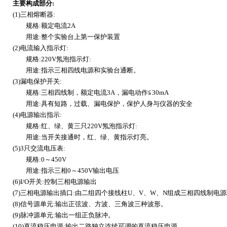
主要构成部分:
(1)三相熔断器:
规格:额定电流2A
用途:整个实验台上第一保护装置
(2)电流输入指示灯:
规格:220V氖泡指示灯:
用途:指示三相四线电源和实验台通断。
(3)漏电保护开关:
规格:三相四线制，额定电流3A，漏电动作≦30mA
用途:具有短路，过载、漏电保护，保护人身与仪器的安全
(4)电源输出指示:
规格:红、绿、黄三只220V氖泡指示灯:
用途:当开关接通时，红、绿、黄指示灯亮。
(5)3只交流电压表:
规格:0～450V
用途:指示三相0～450V输出电压
(6)I/O开关:控制三相电源输出
(7)三相电源输出插口:由二组四个接线柱U、V、W、N组成三相四线制电
(8)信号源单元:输出正弦波、方波、三角波三种波形。
(9)脉冲源单元:输出一组正负脉冲。
(10)直流稳压电源:输出二路独立连续可调的直流稳压电源。