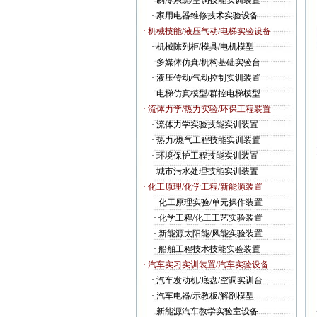
·
制冷系统/空调技能实训装置
·
家用电器维修技术实验设备
· 机械技能/液压气动/电梯实验设备
·
机械陈列柜/模具/电机模型
·
多媒体仿真/机构基础实验台
·
液压传动/气动控制实训装置
·
电梯仿真模型/群控电梯模型
· 流体力学/热力实验/环保工程装置
·
流体力学实验技能实训装置
·
热力/燃气工程技能实训装置
·
环境保护工程技能实训装置
·
城市污水处理技能实训装置
· 化工原理/化学工程/新能源装置
·
化工原理实验/单元操作装置
·
化学工程/化工工艺实验装置
·
新能源太阳能/风能实验装置
·
船舶工程技术技能实验装置
· 汽车实习实训装置/汽车实验设备
·
汽车发动机/底盘/空调实训台
·
汽车电器/示教板/解剖模型
·
新能源汽车教学实验室设备